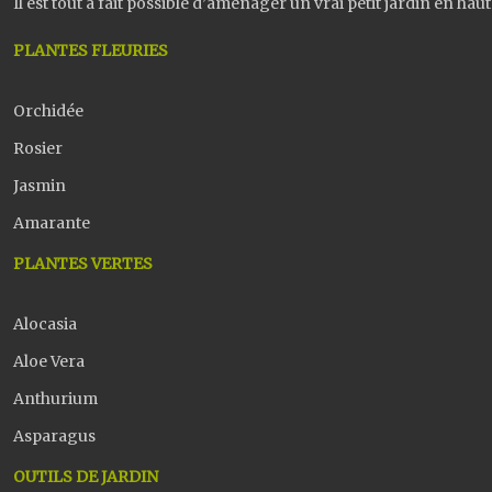
Il est tout a fait possible d’aménager un vrai petit jardin en hau
PLANTES FLEURIES
Orchidée
Rosier
Jasmin
Amarante
PLANTES VERTES
Alocasia
Aloe Vera
Anthurium
Asparagus
OUTILS DE JARDIN