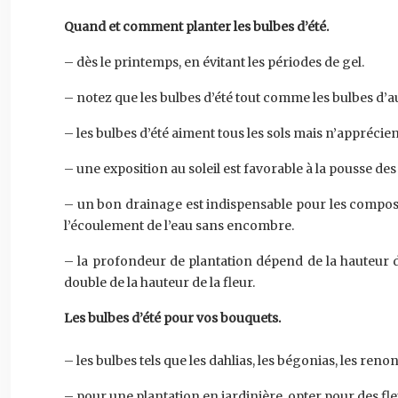
Quand et comment planter les bulbes d’été.
– dès le printemps, en évitant les périodes de gel.
– notez que les bulbes d’été tout comme les bulbes d’a
– les bulbes d’été aiment tous les sols mais n’apprécien
– une exposition au soleil est favorable à la pousse des
– un bon drainage est indispensable pour les composi
l’écoulement de l’eau sans encombre.
– la profondeur de plantation dépend de la hauteur d
double de la hauteur de la fleur.
Les bulbes d’été pour vos bouquets.
– les bulbes tels que les dahlias, les bégonias, les reno
– pour une plantation en jardinière, opter pour des fle