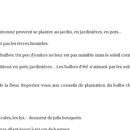
utomne peuvent se planter au jardin, en jardinières, en pots…
t pas les terres humides.
 bulbes. Un peu d’ombre ne leur est pas nuisible mais le soleil co
tions en pots, jardinières… Les bulbes d’été n’aimant pas les so
e la fleur. Reportez-vous aux conseils de plantation du bulbe c
ncules, les lys… donnent de jolis bouquets.
urs allant jusqu’à 60 cm de hauteur.